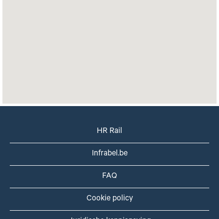
doorzoekbare
kaart
niet
lezen.
HR Rail
Infrabel.be
FAQ
Cookie policy