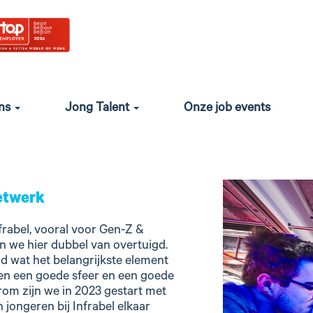
t jij deel uitmaken van onze In
good vibes en een impactvolle job essentieel zijn. Daarom zi
 Academy waar we meer dan 100 opleidingen aanbieden Een
s do this, samen bij Infrabel!
ons
Jong Talent
Onze job events
netwerk
nfrabel, vooral voor Gen-Z &
zijn we hier dubbel van overtuigd.
d wat het belangrijkste element
en een goede sfeer en een goede
rom zijn we in 2023 gestart met
jongeren bij Infrabel elkaar