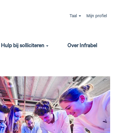
frabel crew
Taal
Mijn profiel
jn we all in met onze Gen-I afterwork, nieuwe
 breed aanbod aan jobs, waarbij je
Hulp bij solliciteren
Over Infrabel