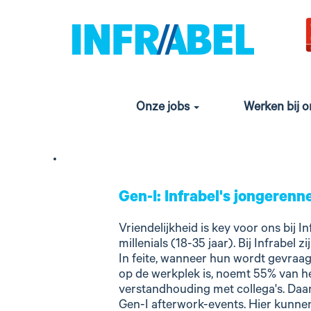
Junior
jobs
Daarom moe
Bij Infrabel draait het om jou! Wij snappen dat 
technologieën en onze indrukwekkende Infrabel
kan doorgroeien, connecten en impact maken. Let'
Onze jobs
Werken bij 
Gen-I: Infrabel's jongeren
Vriendelijkheid is key voor ons bij I
millenials (18-35 jaar). Bij Infrabel 
In feite, wanneer hun wordt gevraag
op de werkplek is, noemt 55% van h
verstandhouding met collega's. Daa
Gen-I afterwork-events. Hier kunnen 