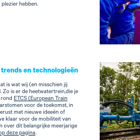
plezier hebben.
 trends en technologieën
 is wat wij (en misschien jij
 Zo is er de heetwatertrein,die je
n rond
ETCS (European Train
arstomen voor de toekomst, in
rust met nieuwe ideeën of
we klaar voor de mobiliteit van
 over dit belangrijke meerjarige
 op deze pagina
.