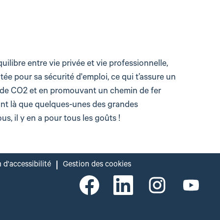
ilibre entre vie privée et vie professionnelle,
utée pour sa sécurité d'emploi, ce qui t’assure un
ons de CO2 et en promouvant un chemin de fer
sont là que quelques-unes des grandes
us, il y en a pour tous les goûts !
 d'accessibilité
Gestion des cookies
S
S
S
S
’
’
’
’
o
o
o
o
u
u
u
u
v
v
v
v