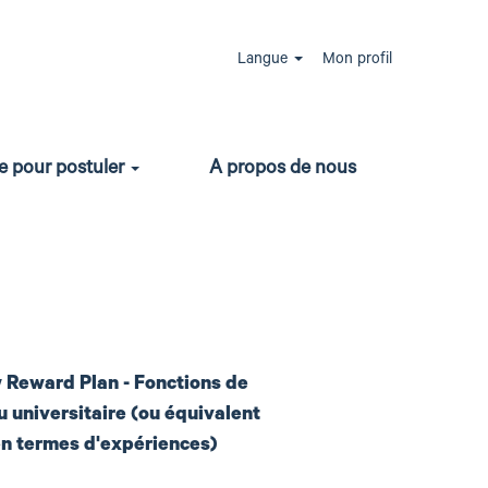
ges (extra-légaux)
Langue
Mon profil
'engagement par un salaire compétitif, des primes
nité vélo, pécule de vacances, jours de
ie professionnelle et ta vie privée grâce à nos
e pour postuler
A propos de nous
 Infrabel !
 Reward Plan - Fonctions de
u universitaire (ou équivalent
n termes d'expériences)