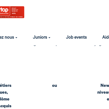
ntre nous : voici nos avanta
ir ? Dans notre entreprise, nous récompensons le talent et l
 train avantageux (pour toi et ta famille), assurances, indem
ssance professionnelle et améliorons l'équilibre entre ta v
hez nous
Juniors
Job events
Aid
découvre les avantages dont tu peux bénéficier en rejoignant
étiers
ou
New
ues,
nivea
plôme
e
acquis