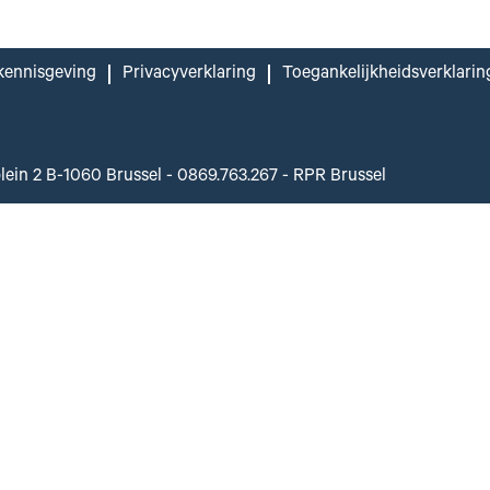
kennisgeving
Privacyverklaring
Toegankelijkheidsverklarin
plein 2 B-1060 Brussel - 0869.763.267 - RPR Brussel