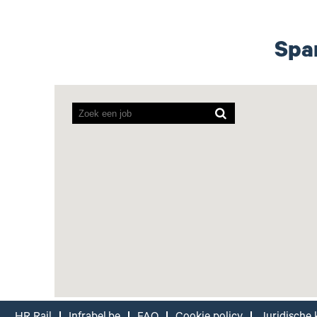
Spa
Screenreaders
kunnen
de
volgende
doorzoekbare
kaart
niet
lezen.