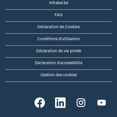
infrabel.be
FAQ
Déclaration de Cookies
Conditions d'utilisation
Déclaration de vie privée
Déclaration d'accessibilité
Gestion des cookies
S
S
S
S
’
’
’
’
o
o
o
o
u
u
u
u