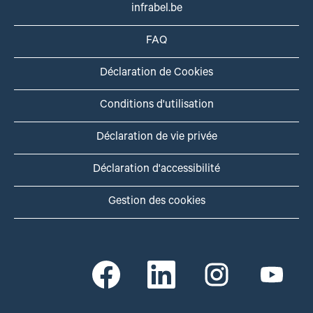
infrabel.be
FAQ
Déclaration de Cookies
Conditions d'utilisation
Déclaration de vie privée
Déclaration d'accessibilité
Gestion des cookies
S
S
S
S
’
’
’
’
o
o
o
o
u
u
u
u