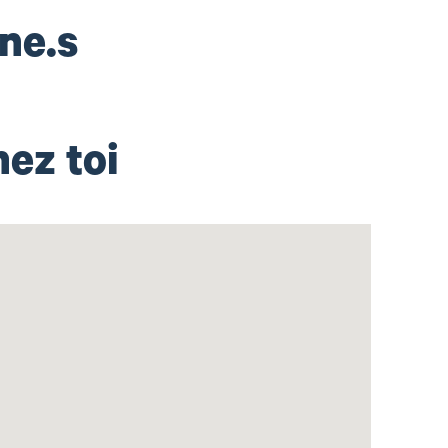
.ne.s
ez toi