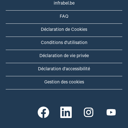
infrabel.be
FAQ
Déclaration de Cookies
Conditions d'utilisation
Déclaration de vie privée
Déclaration d'accessibilité
Gestion des cookies
S
S
S
S
’
’
’
’
o
o
o
o
u
u
u
u