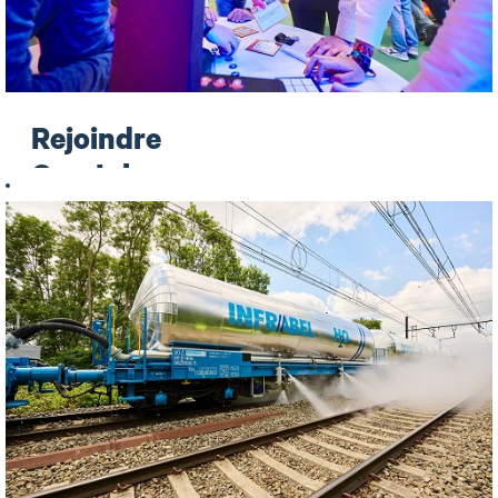
Rejoindre
Gen-I : la
communauté
des jeunes
d'Infrabel
Chez Infrabel, la
bienveillance est
une priorité. Une
bonne ambiance et
de bonnes relations
avec les collègues