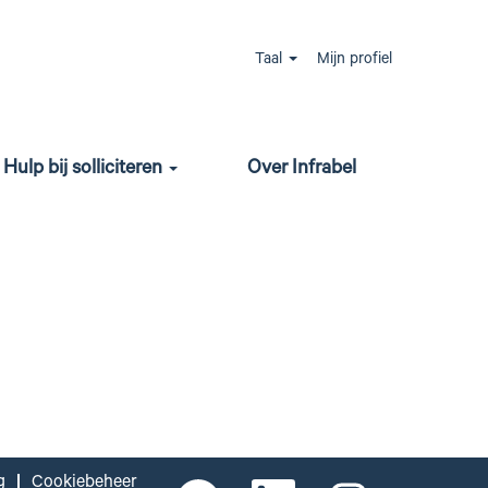
Jobs zoeken
Taal
Mijn profiel
Hulp bij solliciteren
Over Infrabel
g
Cookiebeheer
O
O
O
O