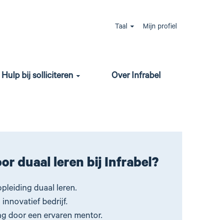
klaarstoomt voor een
Taal
Mijn profiel
 Infrabel ontdek je al vanaf je 14e welke stielen
Hulp bij solliciteren
Over Infrabel
e ontwikkelt zelf de competenties die je nodig
r duaal leren bij Infrabel?
opleiding duaal leren.
 innovatief bedrijf.
ng door een ervaren mentor.