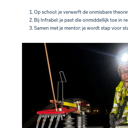
Op school: je verwerft de onmisbare theore
Bij Infrabel: je past die onmiddellijk toe i
Samen met je mentor: je wordt stap voor st