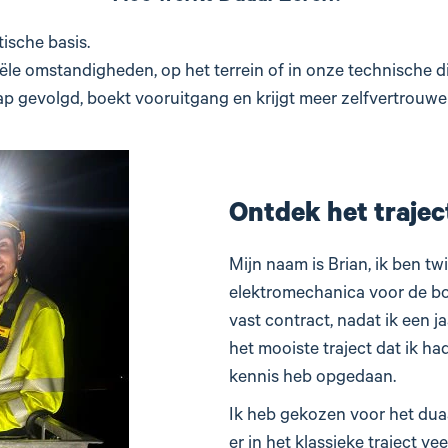
tische basis.
n reële omstandigheden, op het terrein of in onze technische 
ap gevolgd, boekt vooruitgang en krijgt meer zelfvertrouw
Ontdek het traject
Mijn naam is Brian, ik ben tw
elektromechanica voor de bo
vast contract, nadat ik een j
het mooiste traject dat ik ha
kennis heb opgedaan.
Ik heb gekozen voor het duaa
er in het klassieke traject vee