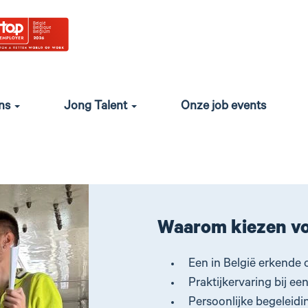
rabel: een opleiding die je 
loopbaan in de spoorsector
ombineren met de praktijk op het terrein? Met Duaal leren bij
ons
Jong Talent
Onze job events
eleid door een mentor, een expert die bij Infrabel werkt en j
Waarom kiezen voo
Een in België erkende 
Praktijkervaring bij een
Persoonlijke begeleidi