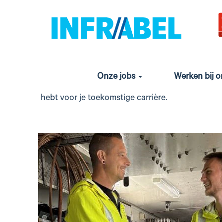
Duaal leren bij Inf
Wil je de theorie die je geleerd hebt op school c
Onze jobs
Werken bij 
je allemaal bij het spoor kan leren. Je wordt beg
hebt voor je toekomstige carrière.