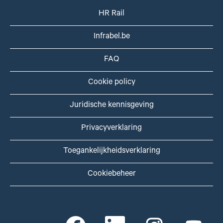
HR Rail
Infrabel.be
FAQ
Cookie policy
Juridische kennisgeving
Privacyverklaring
Toegankelijkheidsverklaring
Cookiebeheer
O
O
O
O