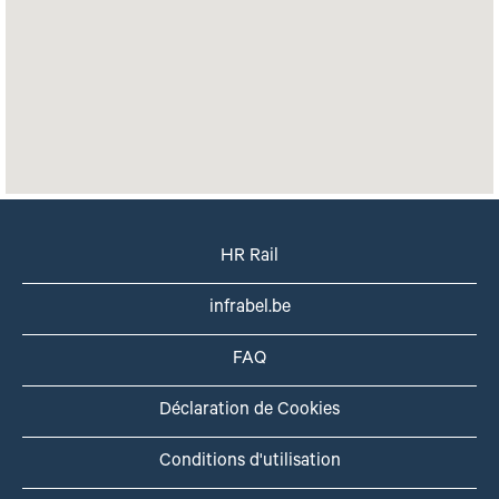
pas
lire
la
carte
avec
possibilité
de
recherche
suivante.
HR Rail
infrabel.be
FAQ
Déclaration de Cookies
Conditions d'utilisation