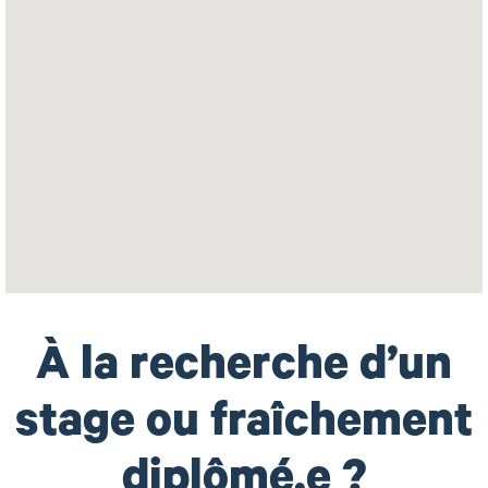
lecteurs
d’écran
ne
peuvent
pas
lire
la
carte
avec
possibilité
de
recherche
suivante.
À la recherche d’un
stage ou fraîchement
diplômé.e ?