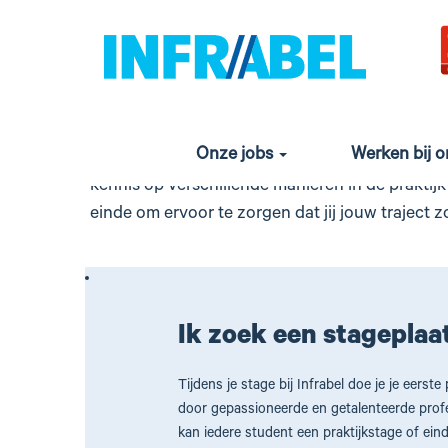
Stages
en
Ben jij klaar voor 
studentenjobs
Onze jobs
Werken bij 
Klaar om een onvergetelijke ervaring op te doen 
kennis op verschillende manieren in de praktij
einde om ervoor te zorgen dat jij jouw traject 
Ik zoek een stageplaa
Tijdens je stage bij Infrabel doe je je eerst
door gepassioneerde en getalenteerde profes
kan iedere student een praktijkstage of eind