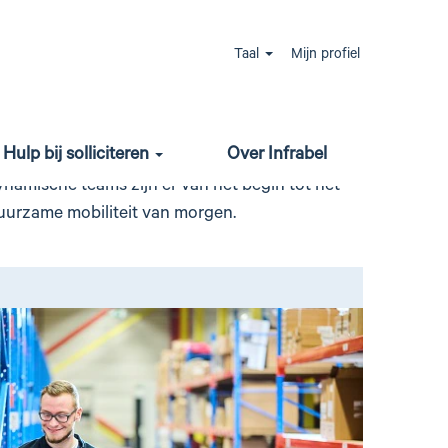
e boeiende stages en
Taal
Mijn profiel
Hulp bij solliciteren
Over Infrabel
es en jobstudenten! Hier krijg je de kans om je
ynamische teams zijn er van het begin tot het
 duurzame mobiliteit van morgen.