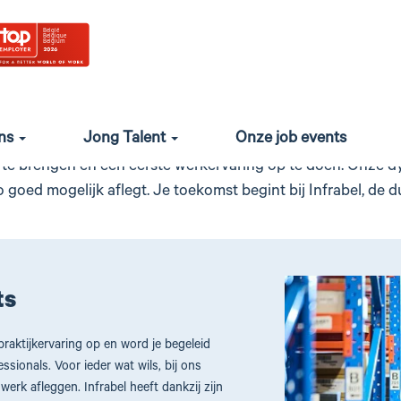
je eerste uitdaging? Ontdek onz
studentenjobs!
ons
Jong Talent
Onze job events
bij Infrabel, want wij zijn op zoek naar leergierige stagiair
k te brengen en een eerste werkervaring op te doen. Onze d
zo goed mogelijk aflegt. Je toekomst begint bij Infrabel, de
ts
e praktijkervaring op en word je begeleid
sionals. Voor ieder wat wils, bij ons
werk afleggen. Infrabel heeft dankzij zijn