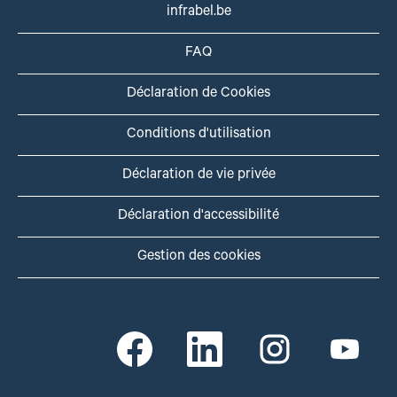
infrabel.be
FAQ
Déclaration de Cookies
Conditions d'utilisation
Déclaration de vie privée
Déclaration d'accessibilité
Gestion des cookies
S
S
S
S
’
’
’
’
o
o
o
o
u
u
u
u