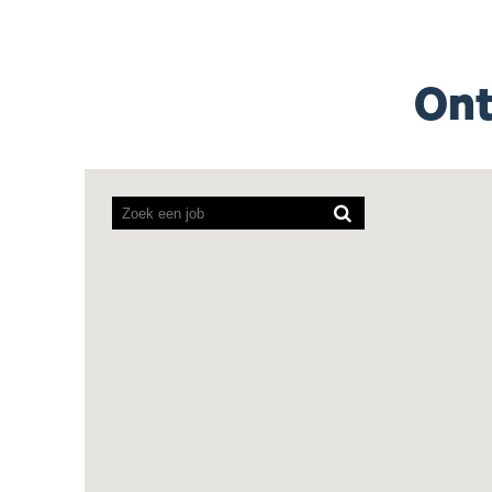
Ont
Screenreaders
kunnen
de
volgende
doorzoekbare
kaart
niet
lezen.