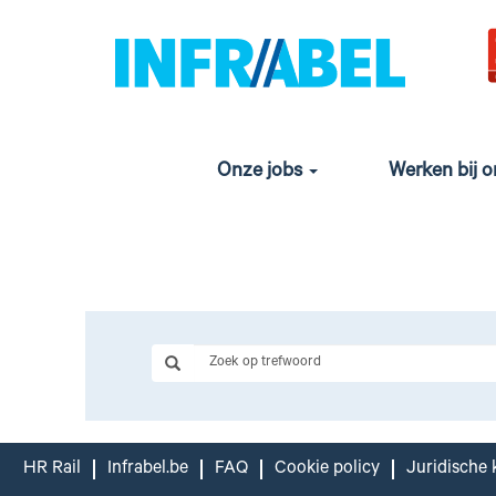
Wij ga
Ons team van 10.000 collega’s werkt volop aan
een van de drukste netten van Europa. Zin om
van onze jobs.
Onze jobs
Werken bij 
HR Rail
Infrabel.be
FAQ
Cookie policy
Juridische 