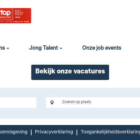
an vollenbak voor vooru
 de duurzame mobiliteit van morgen. En da’s nodig, want me
 mee te werken aan dit imposante en cruciale netwerk? Da
ons
Jong Talent
Onze job events
Bekijk onze vacatures
kennisgeving
Privacyverklaring
Toegankelijkheidsverklarin