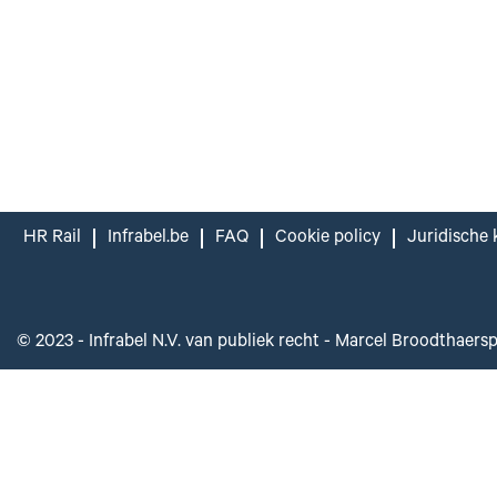
HR Rail
Infrabel.be
FAQ
Cookie policy
Juridische 
© 2023 - Infrabel N.V. van publiek recht - Marcel Broodthaers