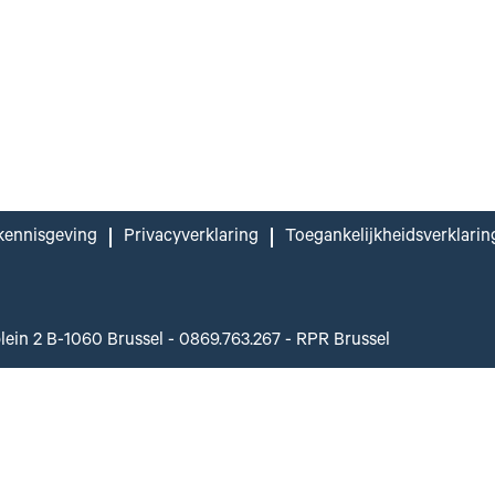
kennisgeving
Privacyverklaring
Toegankelijkheidsverklarin
plein 2 B-1060 Brussel - 0869.763.267 - RPR Brussel