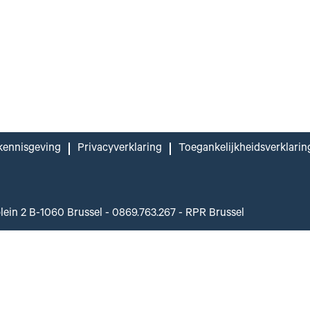
kennisgeving
Privacyverklaring
Toegankelijkheidsverklarin
plein 2 B-1060 Brussel - 0869.763.267 - RPR Brussel