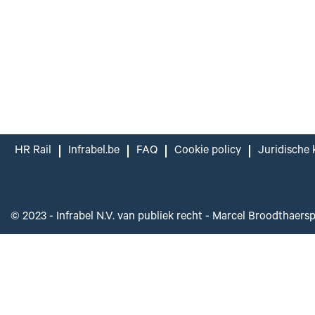
HR Rail
Infrabel.be
FAQ
Cookie policy
Juridische 
© 2023 - Infrabel N.V. van publiek recht - Marcel Broodthaers